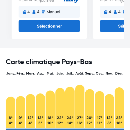
/journée
/jour
4
4
Manuel
4
4
M
Sélectionner
Sélec
Carte climatique Pays-Bas
Janv..
Févr..
Mars.
Avr..
Mai.
Juin.
Juil..
Août.
Sept..
Oct..
Nov..
Déc..
8°
9°
12°
13°
18°
22°
24°
27°
20°
17°
12°
23°
4°
4°
4°
5°
10°
12°
14°
16°
12°
11°
8°
18°