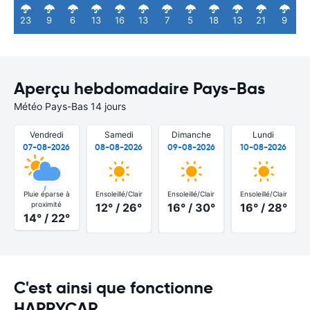
23
9
6
13
16
13
7
5
18
13
21
9
Aperçu hebdomadaire Pays-Bas
Météo Pays-Bas 14 jours
Vendredi
Samedi
Dimanche
Lundi
07-08-2026
08-08-2026
09-08-2026
10-08-2026
Pluie éparse à
Ensoleillé/Clair
Ensoleillé/Clair
Ensoleillé/Clair
proximité
12° / 26°
16° / 30°
16° / 28°
14° / 22°
C'est ainsi que fonctionne
HAPPYCAR