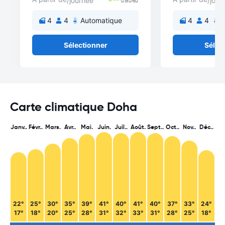
/journée
/jour
4
4
Automatique
4
4
A
Sélectionner
Sélec
Carte climatique Doha
Janv..
Févr..
Mars.
Avr..
Mai.
Juin.
Juil..
Août.
Sept..
Oct..
Nov..
Déc..
22°
25°
30°
35°
39°
41°
40°
41°
40°
37°
33°
24°
17°
18°
20°
25°
28°
31°
32°
33°
31°
28°
25°
18°