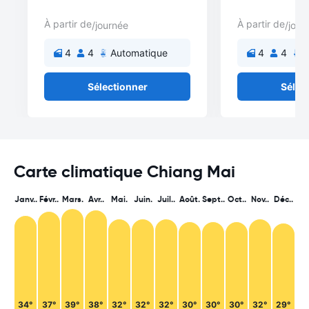
À partir de
À partir de
/journée
/jour
4
4
Automatique
4
4
A
Sélectionner
Sélec
Carte climatique Chiang Mai
Janv..
Févr..
Mars.
Avr..
Mai.
Juin.
Juil..
Août.
Sept..
Oct..
Nov..
Déc..
34°
37°
39°
38°
32°
32°
32°
30°
30°
30°
32°
29°