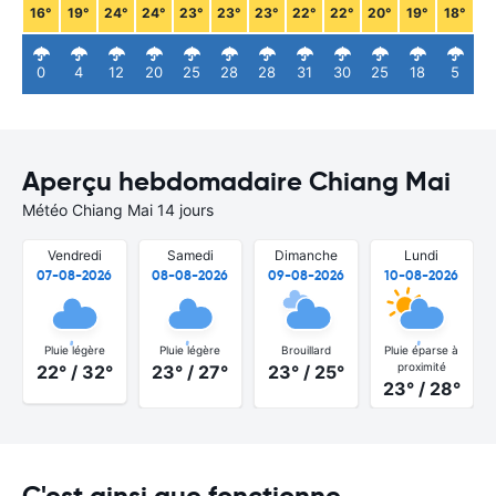
16°
19°
24°
24°
23°
23°
23°
22°
22°
20°
19°
18°
0
4
12
20
25
28
28
31
30
25
18
5
Aperçu hebdomadaire Chiang Mai
Météo Chiang Mai 14 jours
Vendredi
Samedi
Dimanche
Lundi
07-08-2026
08-08-2026
09-08-2026
10-08-2026
Pluie légère
Pluie légère
Brouillard
Pluie éparse à
proximité
22° / 32°
23° / 27°
23° / 25°
23° / 28°
C'est ainsi que fonctionne