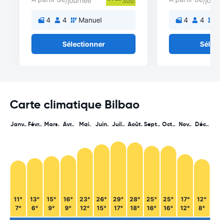
/journée
/jour
4
4
Manuel
4
4
M
Sélectionner
Sélec
Carte climatique Bilbao
Janv..
Févr..
Mars.
Avr..
Mai.
Juin.
Juil..
Août.
Sept..
Oct..
Nov..
Déc..
11°
13°
15°
16°
23°
26°
29°
28°
25°
25°
17°
12°
7°
6°
9°
9°
12°
15°
17°
18°
16°
16°
12°
8°