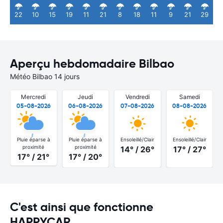
22
10
15
19
11
21
8
18
11
9
21
29
Aperçu hebdomadaire Bilbao
Météo Bilbao 14 jours
Mercredi
Jeudi
Vendredi
Samedi
05-08-2026
06-08-2026
07-08-2026
08-08-2026
Pluie éparse à
Pluie éparse à
Ensoleillé/Clair
Ensoleillé/Clair
proximité
proximité
14° / 26°
17° / 27°
17° / 21°
17° / 20°
C'est ainsi que fonctionne
HAPPYCAR