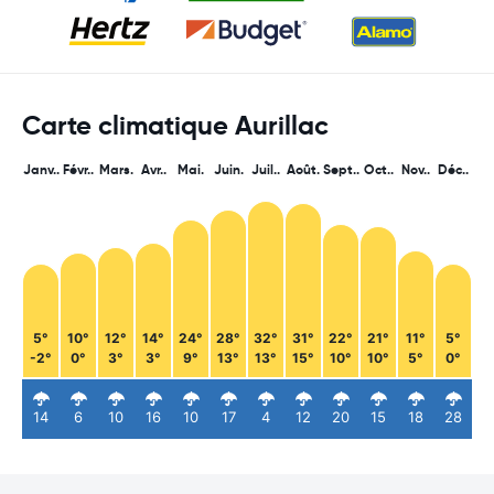
Carte climatique Aurillac
Janv..
Févr..
Mars.
Avr..
Mai.
Juin.
Juil..
Août.
Sept..
Oct..
Nov..
Déc..
5°
10°
12°
14°
24°
28°
32°
31°
22°
21°
11°
5°
-2°
0°
3°
3°
9°
13°
13°
15°
10°
10°
5°
0°
14
6
10
16
10
17
4
12
20
15
18
28