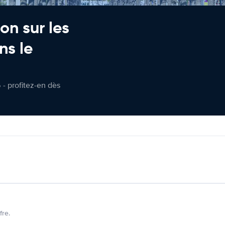
on sur les
ns le
 - profitez-en dès
fre.