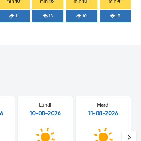
18°
16°
10°
4°
min
min
min
min
11
13
10
15
Lundi
Mardi
26
10-08-2026
11-08-2026