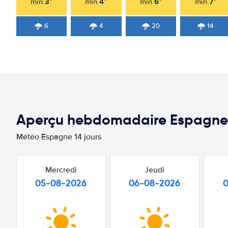
3°
4°
6°
7°
min
min
min
min
6
4
20
14
Aperçu hebdomadaire Espagne
Météo Espagne 14 jours
Mercredi
Jeudi
05-08-2026
06-08-2026