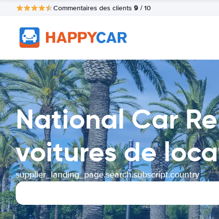
9
Commentaires des clients
/ 10
National Car R
voitures de loca
supplier_landing_page.search.subscript.country