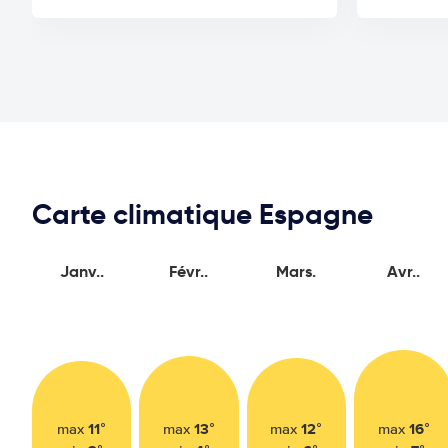
Carte climatique Espagne
Janv..
Févr..
Mars.
Avr..
11°
13°
12°
16°
max
max
max
max