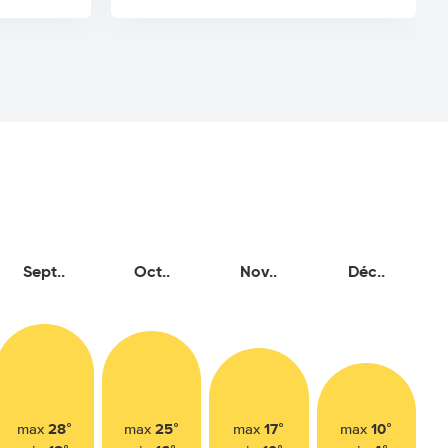
Sept..
Oct..
Nov..
Déc..
28°
25°
17°
10°
max
max
max
max