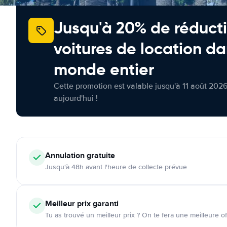
Jusqu'à 20% de réducti
voitures de location da
monde entier
Cette promotion est valable jusqu'à 11 août 2026
aujourd'hui !
Annulation
gratuite
Jusqu'à 48h avant l'heure de collecte prévue
Meilleur prix garanti
Tu as trouvé un meilleur prix ? On te fera une meilleure of