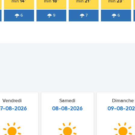
14°
18°
21°
23°
min
min
min
min
6
9
7
6
Vendredi
Samedi
Dimanche
07-08-2026
08-08-2026
09-08-20