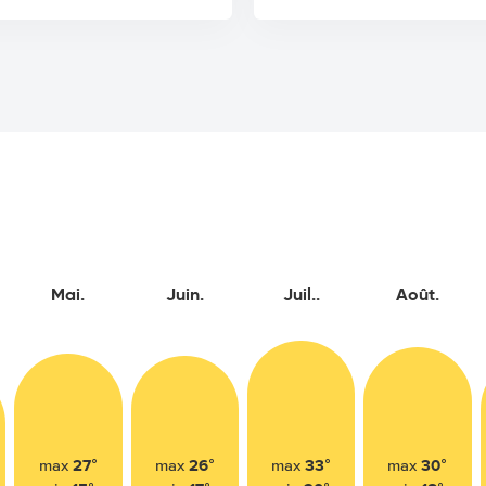
Mai.
Juin.
Juil..
Août.
27°
26°
33°
30°
max
max
max
max