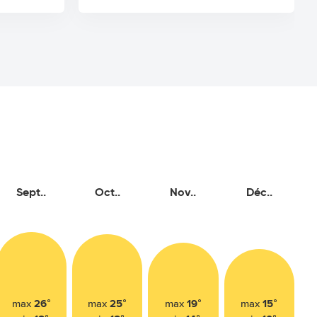
Sept..
Oct..
Nov..
Déc..
26°
25°
19°
15°
max
max
max
max