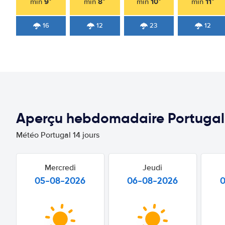
9°
8°
10°
11°
min
min
min
min
16
12
23
12
Aperçu hebdomadaire Portugal
Météo Portugal 14 jours
Mercredi
Jeudi
05-08-2026
06-08-2026