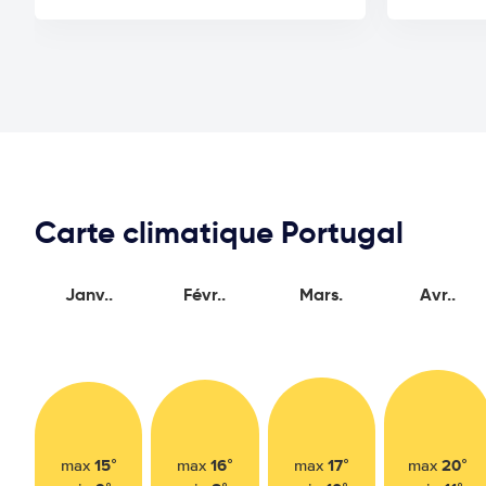
Carte climatique Portugal
Janv..
Févr..
Mars.
Avr..
15°
16°
17°
20°
max
max
max
max