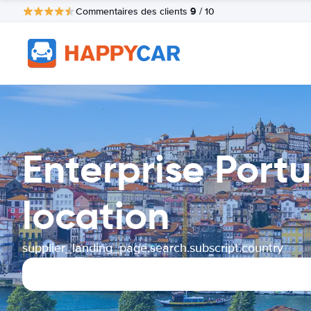
9
Commentaires des clients
/ 10
Enterprise Port
location
supplier_landing_page.search.subscript.country