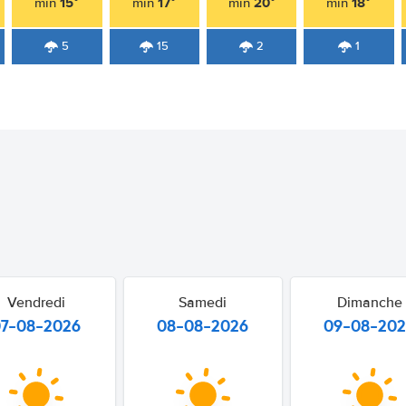
15°
17°
20°
18°
min
min
min
min
5
15
2
1
Vendredi
Samedi
Dimanche
07-08-2026
08-08-2026
09-08-20