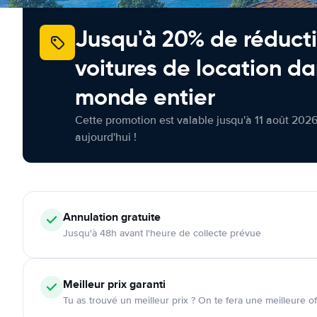
Jusqu'à 20% de réducti
voitures de location da
monde entier
Cette promotion est valable jusqu'à 11 août 2026
aujourd'hui !
Annulation
gratuite
Jusqu'à 48h avant l'heure de collecte prévue
Meilleur prix garanti
Tu as trouvé un meilleur prix ? On te fera une meilleure of