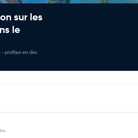
on sur les
ns le
 - profitez-en dès
fre.