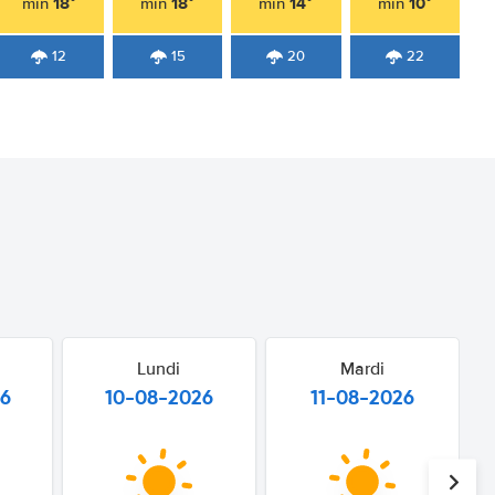
18°
18°
14°
10°
min
min
min
min
12
15
20
22
Lundi
Mardi
26
10-08-2026
11-08-2026