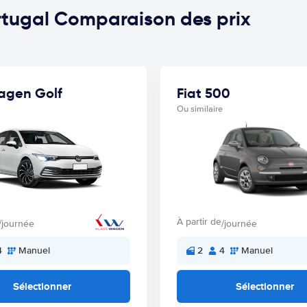
ortugal Comparaison des prix
agen Golf
Fiat 500
Ou similaire
À partir de
/journée
/journée
4
Manuel
2
4
Manuel
Sélectionner
Sélectionner