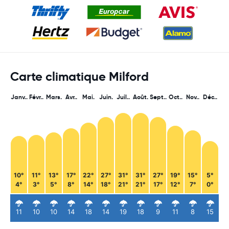
Carte climatique Milford
Janv..
Févr..
Mars.
Avr..
Mai.
Juin.
Juil..
Août.
Sept..
Oct..
Nov..
Déc..
10°
11°
13°
17°
22°
27°
31°
31°
27°
19°
15°
5°
4°
3°
5°
8°
14°
18°
21°
21°
17°
12°
7°
0°
11
10
10
14
18
14
19
18
9
11
8
15