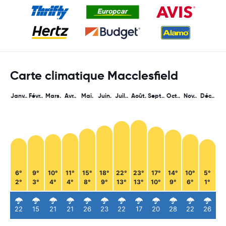
Carte climatique Macclesfield
Janv..
Févr..
Mars.
Avr..
Mai.
Juin.
Juil..
Août.
Sept..
Oct..
Nov..
Déc..
6°
9°
10°
11°
15°
18°
22°
23°
17°
14°
10°
5°
2°
3°
4°
4°
8°
9°
13°
13°
10°
9°
6°
1°
22
15
21
21
26
23
22
17
20
28
22
26