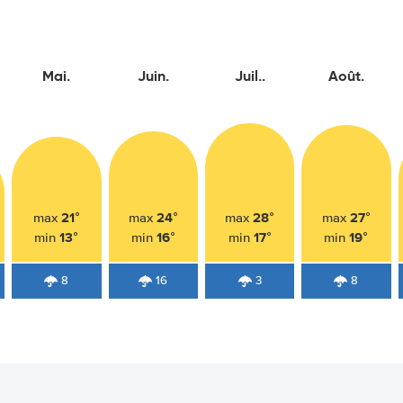
Mai.
Juin.
Juil..
Août.
21°
24°
28°
27°
max
max
max
max
13°
16°
17°
19°
min
min
min
min
8
16
3
8