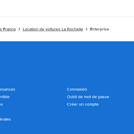
es France
Location de voitures La Rochelle
Enterprise
issances
Connexion
entèle
Oubli de mot de passe
es
Créer un compte
érales