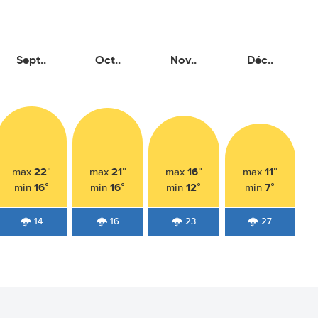
Sept..
Oct..
Nov..
Déc..
22°
21°
16°
11°
max
max
max
max
16°
16°
12°
7°
min
min
min
min
14
16
23
27