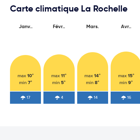
Carte climatique La Rochelle
Janv..
Févr..
Mars.
Avr..
10°
11°
14°
15°
max
max
max
max
7°
5°
8°
9°
min
min
min
min
17
4
14
16