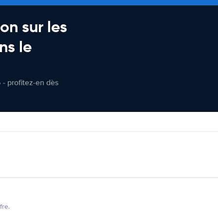
on sur les
ns le
 - profitez-en dès
fre.