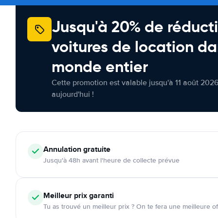
Jusqu'à 20% de réducti
voitures de location da
monde entier
Cette promotion est valable jusqu'à 11 août 2026
aujourd'hui !
Annulation
gratuite
Jusqu'à 48h avant l'heure de collecte prévue
Meilleur prix garanti
Tu as trouvé un meilleur prix ? On te fera une meilleure of