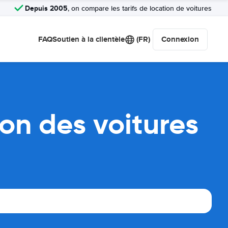
Depuis 2005
, on compare les tarifs de location de voitures
FAQ
Soutien à la clientèle
(FR)
Connexion
on des voitures