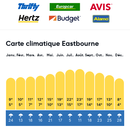
Carte climatique Eastbourne
Janv..
Févr..
Mars.
Avr..
Mai.
Juin.
Juil..
Août.
Sept..
Oct..
Nov..
Déc..
9°
10°
11°
12°
15°
19°
22°
23°
19°
17°
13°
8°
5°
5°
7°
7°
10°
13°
15°
17°
14°
14°
10°
4°
24
13
18
16
21
17
5
11
18
23
25
28