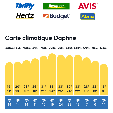
Carte climatique Daphne
Janv..
Févr..
Mars.
Avr..
Mai.
Juin.
Juil..
Août.
Sept..
Oct..
Nov..
Déc..
19°
20°
23°
26°
31°
35°
33°
32°
33°
28°
22°
16°
11°
13°
13°
16°
21°
24°
25°
24°
22°
16°
13°
8°
14
14
14
11
15
19
24
28
13
7
6
14