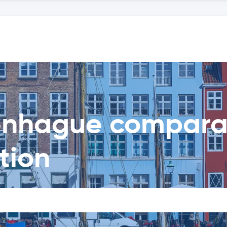
enhague compara
tion