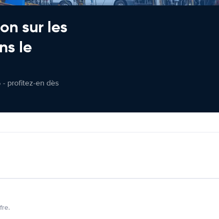
on sur les
ns le
 - profitez-en dès
fre.