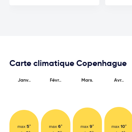
Carte climatique Copenhague
Janv..
Févr..
Mars.
Avr..
5°
6°
9°
10°
max
max
max
max