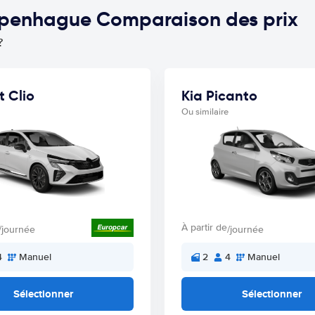
Copenhague Comparaison des prix
?
t Clio
Kia Picanto
Ou similaire
À partir de
/journée
/journée
4
Manuel
2
4
Manuel
Sélectionner
Sélectionner