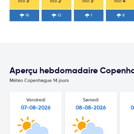
3°
2°
3°
4°
min
min
min
min
16
13
1
8
Aperçu hebdomadaire Copenh
Météo Copenhague 14 jours
Vendredi
Samedi
07-08-2026
08-08-2026
0