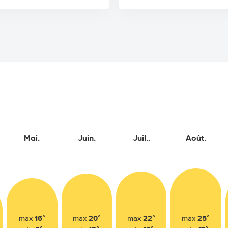
Mai.
Juin.
Juil..
Août.
16°
20°
22°
25°
max
max
max
max