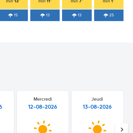
13°
11°
7°
1°
min
min
min
min
15
13
13
25
Mercredi
Jeudi
6
12-08-2026
13-08-2026