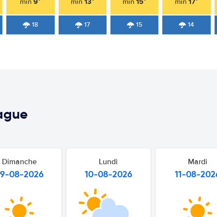
9°
13°
15°
17°
min
min
min
min
18
17
15
14
ague
Dimanche
Lundi
Mardi
9-08-2026
10-08-2026
11-08-202