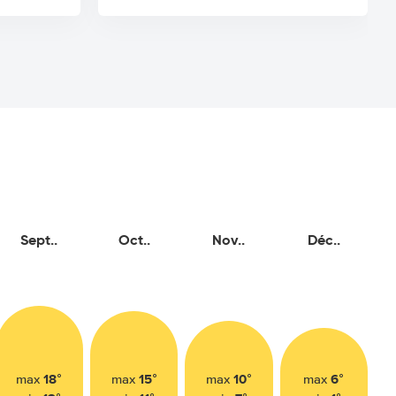
Sept..
Oct..
Nov..
Déc..
18°
15°
10°
6°
max
max
max
max