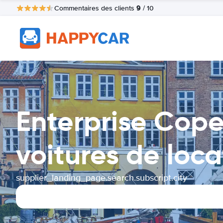
9
Commentaires des clients
/ 10
Enterprise Cop
voitures de loca
supplier_landing_page.search.subscript.city