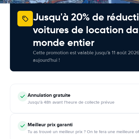
Jusqu'à 20% de réducti
voitures de location da
monde entier
Cette promotion est valable jusqu'à 11 août 2026
aujourd'hui !
Annulation
gratuite
Jusqu'à 48h avant l'heure de collecte prévue
Meilleur prix garanti
Tu as trouvé un meilleur prix ? On te fera une meilleure of