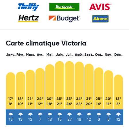
Carte climatique Victoria
Janv..
Févr..
Mars.
Avr..
Mai.
Juin.
Juil..
Août.
Sept..
Oct..
Nov..
Déc..
17°
18°
21°
24°
30°
35°
35°
34°
31°
25°
20°
13°
8°
10°
11°
12°
18°
21°
24°
23°
20°
14°
11°
5°
13
13
13
7
18
15
27
19
12
6
6
12