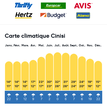
Carte climatique Cinisi
Janv..
Févr..
Mars.
Avr..
Mai.
Juin.
Juil..
Août.
Sept..
Oct..
Nov..
Déc..
14°
14°
14°
17°
23°
30°
32°
31°
29°
24°
19°
15°
11°
10°
10°
12°
17°
23°
26°
26°
24°
20°
16°
12°
22
9
12
9
7
2
0
6
7
6
19
22