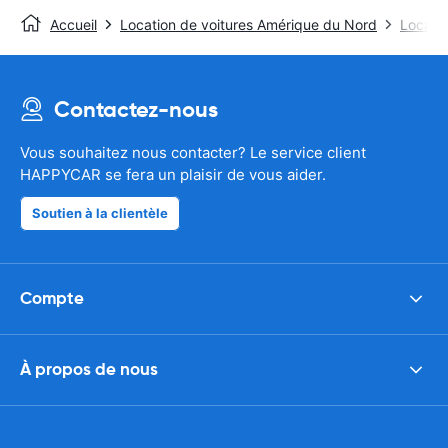
Accueil
Location de voitures Amérique du Nord
Locatio
Contactez-nous
Vous souhaitez nous contacter? Le service client
HAPPYCAR se fera un plaisir de vous aider.
Soutien à la clientèle
Compte
À propos de nous