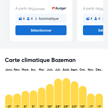
À partir de
À partir de
/journée
/jour
4
4
Automatique
4
4
A
Sélectionner
Sélec
Carte climatique Bozeman
Janv..
Févr..
Mars.
Avr..
Mai.
Juin.
Juil..
Août.
Sept..
Oct..
Nov..
Déc..
-3°
-1°
4°
5°
11°
18°
28°
29°
23°
14°
-1°
-1°