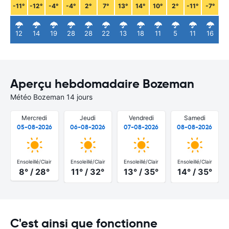
-11°
-12°
-4°
-4°
2°
7°
13°
14°
10°
2°
-11°
-7°
12
14
19
28
28
22
13
18
11
5
11
16
Aperçu hebdomadaire Bozeman
Météo Bozeman 14 jours
Mercredi
Jeudi
Vendredi
Samedi
05-08-2026
06-08-2026
07-08-2026
08-08-2026
Ensoleillé/Clair
Ensoleillé/Clair
Ensoleillé/Clair
Ensoleillé/Clair
8° / 28°
11° / 32°
13° / 35°
14° / 35°
C'est ainsi que fonctionne