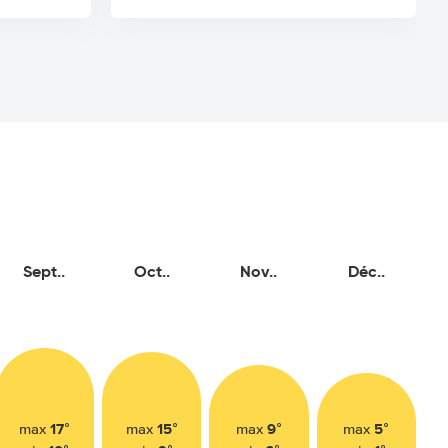
Sept..
Oct..
Nov..
Déc..
17°
15°
9°
5°
max
max
max
max