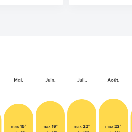
Mai.
Juin.
Juil..
Août.
15°
19°
22°
23°
max
max
max
max