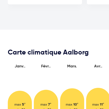
Carte climatique Aalborg
Janv..
Févr..
Mars.
Avr..
5°
7°
10°
11°
max
max
max
max