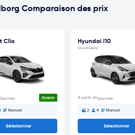
alborg Comparaison des prix
t Clio
Hyundai i10
Ou similaire
À partir de
/journée
/journée
4
Manuel
2
4
Manuel
Sélectionner
Sélectionner