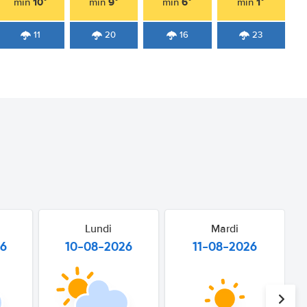
10°
9°
6°
1°
min
min
min
min
11
20
16
23
Lundi
Mardi
26
10-08-2026
11-08-2026