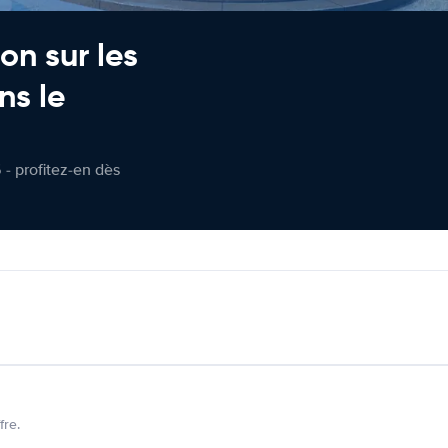
on sur les
ns le
 - profitez-en dès
fre.