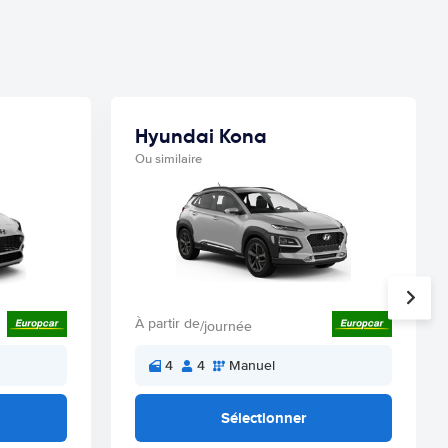
Hyundai Kona
Ou similaire
À partir de
/journée
4
4
Manuel
Sélectionner