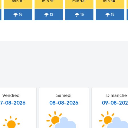
8°
11°
13°
14°
min
min
min
min
16
13
15
15
Vendredi
Samedi
Dimanche
07-08-2026
08-08-2026
09-08-20