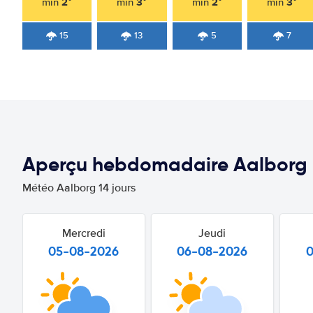
2°
3°
2°
3°
min
min
min
min
15
13
5
7
Aperçu hebdomadaire Aalborg
Météo Aalborg 14 jours
Mercredi
Jeudi
05-08-2026
06-08-2026