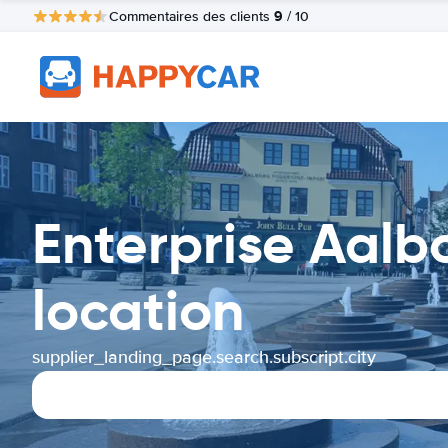
9
Commentaires des clients
/ 10
Enterprise Aalb
location
supplier_landing_page.search.subscript.city