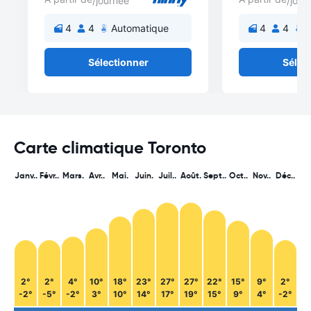
/journée
/jour
4
4
Automatique
4
4
A
Sélectionner
Sélec
Carte climatique Toronto
Janv..
Févr..
Mars.
Avr..
Mai.
Juin.
Juil..
Août.
Sept..
Oct..
Nov..
Déc..
2°
2°
4°
10°
18°
23°
27°
27°
22°
15°
9°
2°
-2°
-5°
-2°
3°
10°
14°
17°
19°
15°
9°
4°
-2°