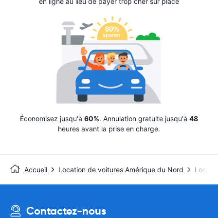
en ligne au lieu de payer trop cher sur place
Économisez jusqu'à
60%
. Annulation gratuite jusqu'à
48
heures avant la prise en charge.
Accueil
Location de voitures Amérique du Nord
Locatio
Contactez-nous