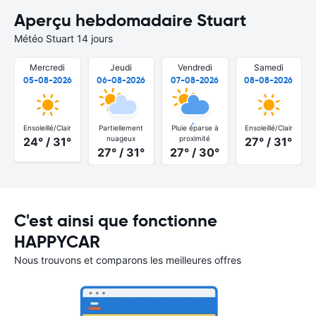
Aperçu hebdomadaire Stuart
Météo Stuart 14 jours
Mercredi
Jeudi
Vendredi
Samedi
05-08-2026
06-08-2026
07-08-2026
08-08-2026
Ensoleillé/Clair
Partiellement
Pluie éparse à
Ensoleillé/Clair
nuageux
proximité
24° / 31°
27° / 31°
27° / 31°
27° / 30°
C'est ainsi que fonctionne
HAPPYCAR
Nous trouvons et comparons les meilleures offres