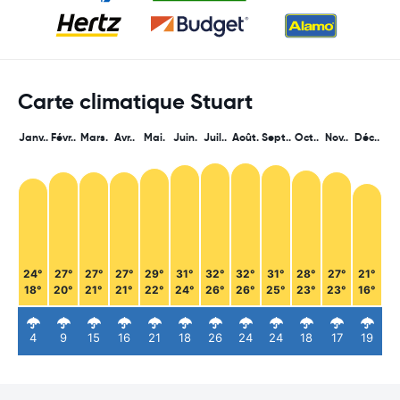
Carte climatique Stuart
Janv..
Févr..
Mars.
Avr..
Mai.
Juin.
Juil..
Août.
Sept..
Oct..
Nov..
Déc..
24°
27°
27°
27°
29°
31°
32°
32°
31°
28°
27°
21°
18°
20°
21°
21°
22°
24°
26°
26°
25°
23°
23°
16°
4
9
15
16
21
18
26
24
24
18
17
19