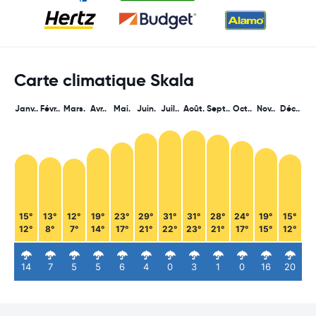
Carte climatique Skala
Janv..
Févr..
Mars.
Avr..
Mai.
Juin.
Juil..
Août.
Sept..
Oct..
Nov..
Déc..
15°
13°
12°
19°
23°
29°
31°
31°
28°
24°
19°
15°
12°
8°
7°
14°
17°
21°
22°
23°
21°
17°
15°
12°
14
7
5
5
6
4
0
3
1
0
16
20