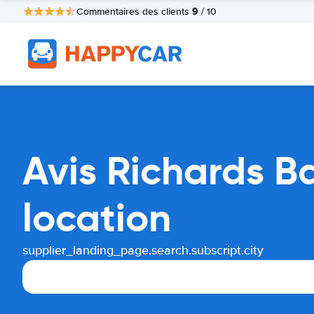
9
Commentaires des clients
/ 10
Avis Richards B
location
supplier_landing_page.search.subscript.city