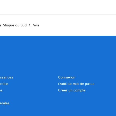
es Afrique du Sud
Avis
issances
Connexion
entèle
Oubli de mot de passe
es
Créer un compte
érales