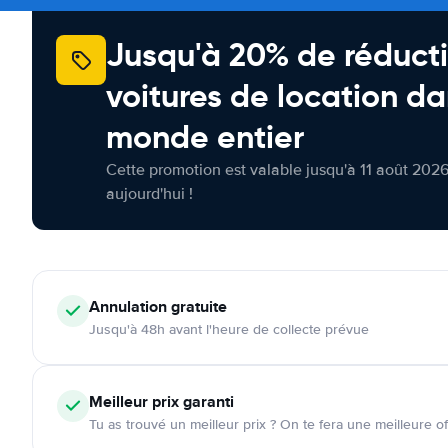
Jusqu'à 20% de réducti
voitures de location da
monde entier
Cette promotion est valable jusqu'à 11 août 2026
aujourd'hui !
Annulation
gratuite
Jusqu'à 48h avant l'heure de collecte prévue
Meilleur prix garanti
Tu as trouvé un meilleur prix ? On te fera une meilleure of