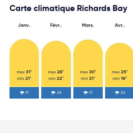
Carte climatique Richards Bay
Janv..
Févr..
Mars.
Avr..
31°
28°
30°
25°
max
max
max
max
21°
22°
21°
19°
min
min
min
min
11
24
17
23