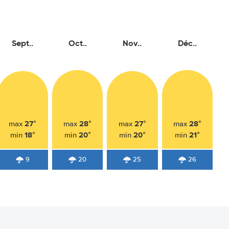
Sept..
Oct..
Nov..
Déc..
27°
28°
27°
28°
max
max
max
max
18°
20°
20°
21°
min
min
min
min
9
20
25
26