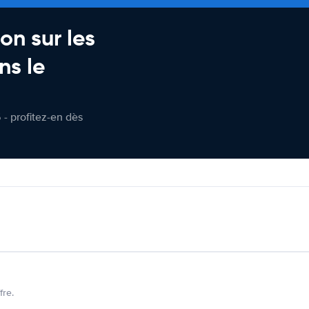
on sur les
ns le
 - profitez-en dès
fre.