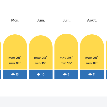
Mai.
Juin.
Juil..
Août.
25°
23°
26°
25°
max
max
max
max
18°
15°
16°
16°
min
min
min
min
13
10
6
11