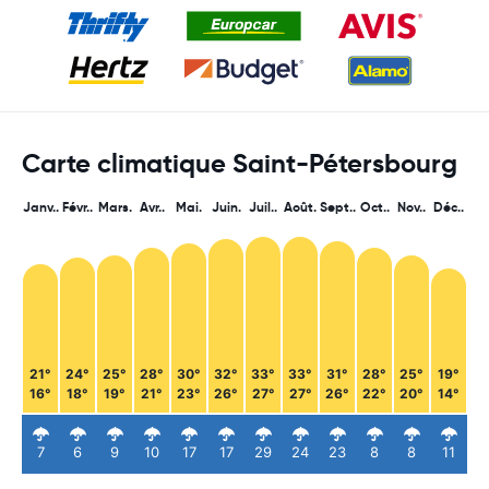
Carte climatique Saint-Pétersbourg
Janv..
Févr..
Mars.
Avr..
Mai.
Juin.
Juil..
Août.
Sept..
Oct..
Nov..
Déc..
21°
24°
25°
28°
30°
32°
33°
33°
31°
28°
25°
19°
16°
18°
19°
21°
23°
26°
27°
27°
26°
22°
20°
14°
7
6
9
10
17
17
29
24
23
8
8
11