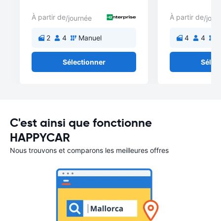
À partir de
À partir de
/journée
/jour
2
4
Manuel
4
4
M
Sélectionner
Sélec
C'est ainsi que fonctionne
HAPPYCAR
Nous trouvons et comparons les meilleures offres