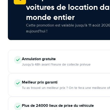
voitures de location da
monde entier
Cette promotion est valable jusqu'à 11 août 2026
aujourd'hui !
Annulation
gratuite
Jusqu'à 48h avant l'heure de collecte prévue
Meilleur prix garanti
Tu as trouvé un meilleur prix ? On te fera une meilleure of
Plus de 24000
lieux de prise du véhicule