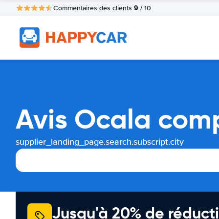
9
Commentaires des clients
/ 10
Avis Ocala comp
supplier_landing_page.search.subscript.city
Jusqu'à 20% de réducti