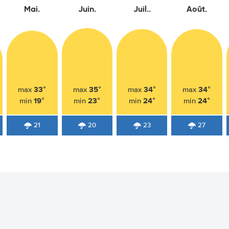
Mai.
Juin.
Juil..
Août.
33°
35°
34°
34°
max
max
max
max
19°
23°
24°
24°
min
min
min
min
21
20
23
27