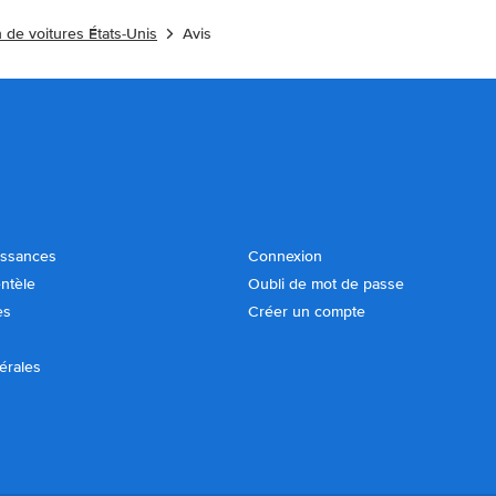
 de voitures États-Unis
Avis
issances
Connexion
entèle
Oubli de mot de passe
es
Créer un compte
érales