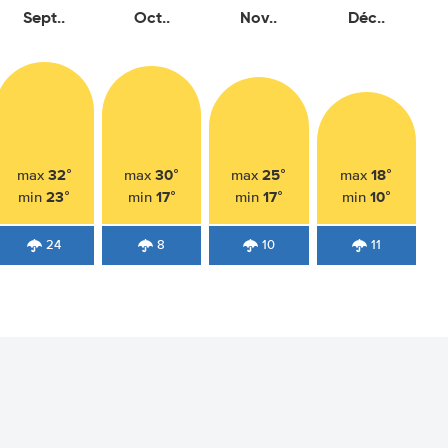
Sept..
Oct..
Nov..
Déc..
32°
30°
25°
18°
max
max
max
max
23°
17°
17°
10°
min
min
min
min
24
8
10
11