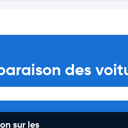
araison des voitu
on sur les