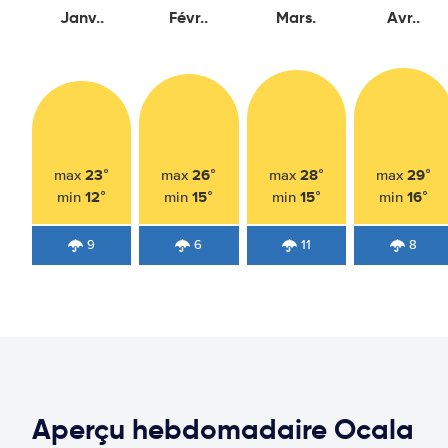
Janv..
Févr..
Mars.
Avr..
23°
26°
28°
29°
max
max
max
max
12°
15°
15°
16°
min
min
min
min
9
6
11
8
Aperçu hebdomadaire Ocala