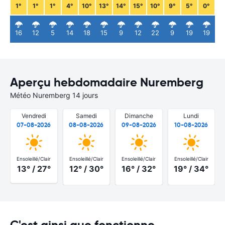
1°
1°
1°
4°
10°
13°
14°
15°
10°
9°
5°
0°
16
12
5
14
18
15
9
12
22
9
19
19
Aperçu hebdomadaire Nuremberg
Météo Nuremberg 14 jours
Vendredi
Samedi
Dimanche
Lundi
07-08-2026
08-08-2026
09-08-2026
10-08-2026
Ensoleillé/Clair
Ensoleillé/Clair
Ensoleillé/Clair
Ensoleillé/Clair
13° / 27°
12° / 30°
16° / 32°
19° / 34°
C'est ainsi que fonctionne