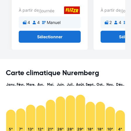
À partir de
À partir de
/journée
/jour
4
4
Manuel
2
4
M
Sélectionner
Sélec
Carte climatique Nuremberg
Janv..
Févr..
Mars.
Avr..
Mai.
Juin.
Juil..
Août.
Sept..
Oct..
Nov..
Déc..
5°
7°
13°
12°
21°
26°
28°
29°
18°
18°
10°
4°