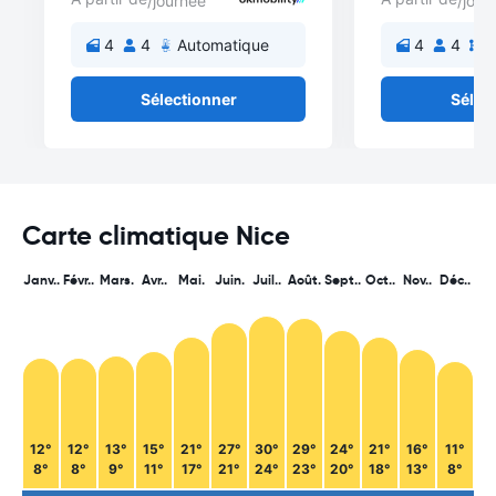
/journée
/jour
4
4
Automatique
4
4
M
Sélectionner
Sélec
Carte climatique Nice
Janv..
Févr..
Mars.
Avr..
Mai.
Juin.
Juil..
Août.
Sept..
Oct..
Nov..
Déc..
12°
12°
13°
15°
21°
27°
30°
29°
24°
21°
16°
11°
8°
8°
9°
11°
17°
21°
24°
23°
20°
18°
13°
8°