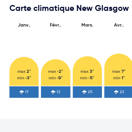
Carte climatique New Glasgow
Janv..
Févr..
Mars.
Avr..
2°
-2°
3°
7°
max
max
max
max
-3°
-9°
-5°
1°
min
min
min
min
17
12
25
23