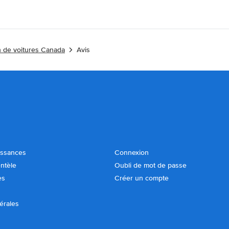
n de voitures Canada
Avis
issances
Connexion
entèle
Oubli de mot de passe
es
Créer un compte
érales