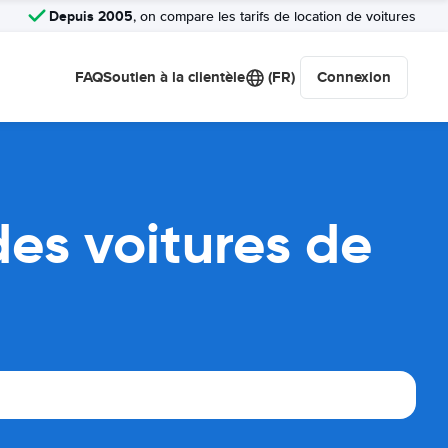
Depuis 2005
, on compare les tarifs de location de voitures
FAQ
Soutien à la clientèle
(FR)
Connexion
es voitures de