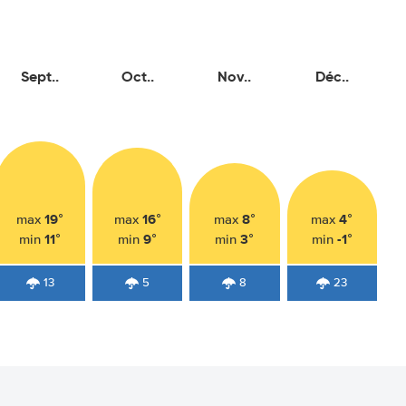
Sept..
Oct..
Nov..
Déc..
19°
16°
8°
4°
max
max
max
max
11°
9°
3°
-1°
min
min
min
min
13
5
8
23