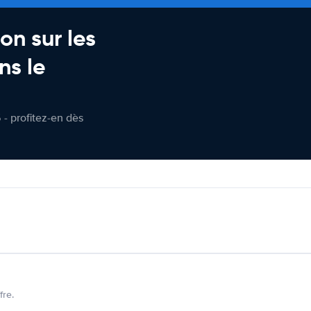
on sur les
ns le
 - profitez-en dès
fre.