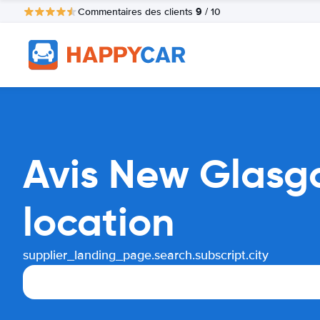
9
Commentaires des clients
/ 10
Avis New Glasg
location
supplier_landing_page.search.subscript.city