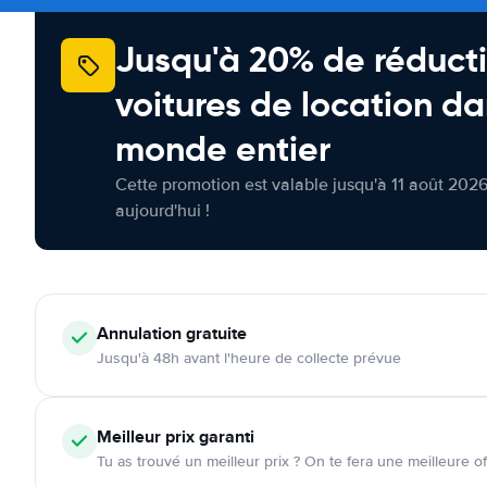
Jusqu'à 20% de réducti
voitures de location da
monde entier
Cette promotion est valable jusqu'à 11 août 2026
aujourd'hui !
Annulation
gratuite
Jusqu'à 48h avant l'heure de collecte prévue
Meilleur prix garanti
Tu as trouvé un meilleur prix ? On te fera une meilleure of