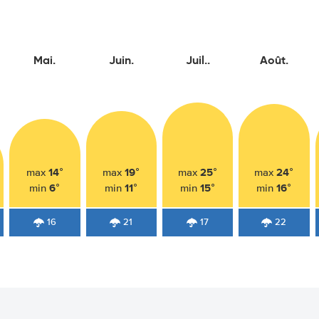
Mai.
Juin.
Juil..
Août.
14°
19°
25°
24°
max
max
max
max
6°
11°
15°
16°
min
min
min
min
16
21
17
22