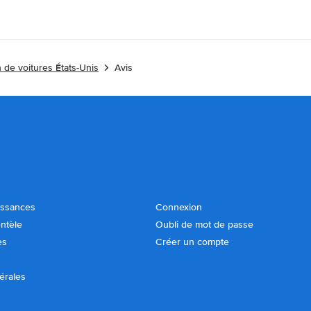
 de voitures États-Unis
Avis
issances
Connexion
entèle
Oubli de mot de passe
es
Créer un compte
érales