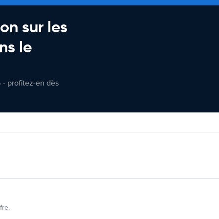
on sur les
ns le
 - profitez-en dès
fre.