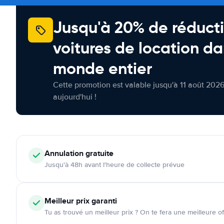
Jusqu'à 20% de réducti
voitures de location da
monde entier
Cette promotion est valable jusqu'à 11 août 2026
aujourd'hui !
Annulation
gratuite
Jusqu'à 48h avant l'heure de collecte prévue
Meilleur prix garanti
Tu as trouvé un meilleur prix ? On te fera une meilleure of