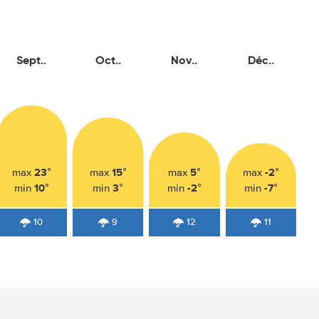
Sept..
Oct..
Nov..
Déc..
23°
15°
5°
-2°
max
max
max
max
10°
3°
-2°
-7°
min
min
min
min
10
9
12
11