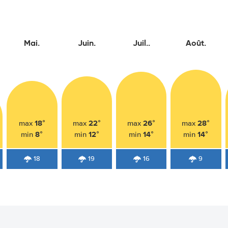
Mai.
Juin.
Juil..
Août.
18°
22°
26°
28°
max
max
max
max
8°
12°
14°
14°
min
min
min
min
18
19
16
9