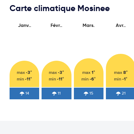
Carte climatique Mosinee
Janv..
Févr..
Mars.
Avr..
-3°
-3°
1°
8°
max
max
max
max
-11°
-11°
-6°
-1°
min
min
min
min
14
11
15
21