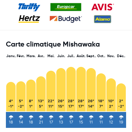
Carte climatique Mishawaka
Janv..
Févr..
Mars.
Avr..
Mai.
Juin.
Juil..
Août.
Sept..
Oct..
Nov..
Déc..
4°
5°
8°
13°
22°
26°
28°
28°
26°
18°
10°
2°
-1°
-2°
1°
5°
11°
15°
17°
17°
14°
7°
2°
-2°
18
14
18
21
17
13
17
15
11
11
12
19