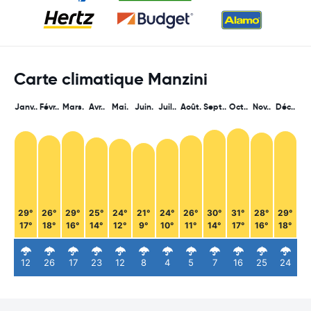
Carte climatique Manzini
Janv..
Févr..
Mars.
Avr..
Mai.
Juin.
Juil..
Août.
Sept..
Oct..
Nov..
Déc..
29°
26°
29°
25°
24°
21°
24°
26°
30°
31°
28°
29°
17°
18°
16°
14°
12°
9°
10°
11°
14°
17°
16°
18°
12
26
17
23
12
8
4
5
7
16
25
24