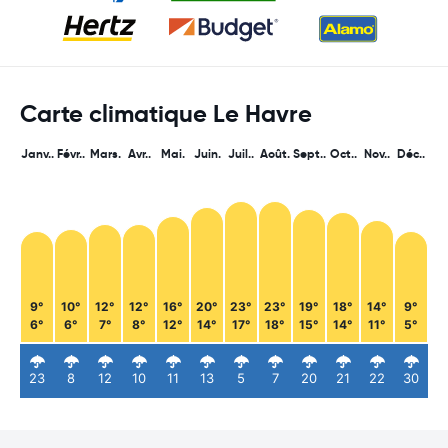
Carte climatique Le Havre
Janv..
Févr..
Mars.
Avr..
Mai.
Juin.
Juil..
Août.
Sept..
Oct..
Nov..
Déc..
9°
10°
12°
12°
16°
20°
23°
23°
19°
18°
14°
9°
6°
6°
7°
8°
12°
14°
17°
18°
15°
14°
11°
5°
23
8
12
10
11
13
5
7
20
21
22
30