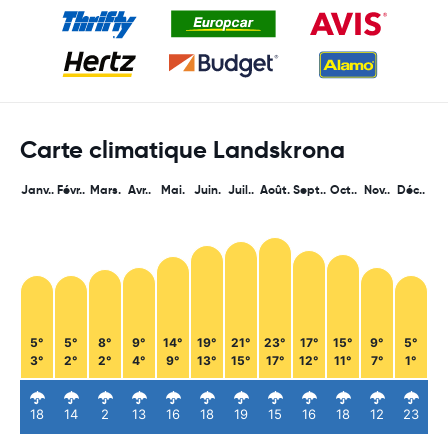
Carte climatique Landskrona
Janv..
Févr..
Mars.
Avr..
Mai.
Juin.
Juil..
Août.
Sept..
Oct..
Nov..
Déc..
5°
5°
8°
9°
14°
19°
21°
23°
17°
15°
9°
5°
3°
2°
2°
4°
9°
13°
15°
17°
12°
11°
7°
1°
18
14
2
13
16
18
19
15
16
18
12
23