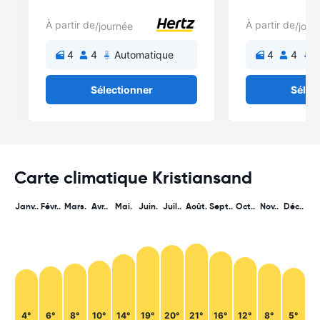
À partir de
À partir de
/journée
/jour
4
4
Automatique
4
4
A
Sélectionner
Sélec
Carte climatique Kristiansand
Janv..
Févr..
Mars.
Avr..
Mai.
Juin.
Juil..
Août.
Sept..
Oct..
Nov..
Déc..
4°
6°
8°
10°
14°
19°
20°
21°
16°
12°
8°
5°