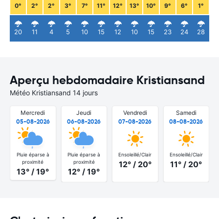
0°
2°
2°
3°
7°
11°
12°
13°
10°
9°
6°
1°
20
11
4
5
10
15
12
10
15
23
24
28
Aperçu hebdomadaire Kristiansand
Météo Kristiansand 14 jours
Mercredi
Jeudi
Vendredi
Samedi
05-08-2026
06-08-2026
07-08-2026
08-08-2026
Pluie éparse à
Pluie éparse à
Ensoleillé/Clair
Ensoleillé/Clair
proximité
proximité
12° / 20°
11° / 20°
13° / 19°
12° / 19°