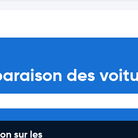
araison des voitu
on sur les