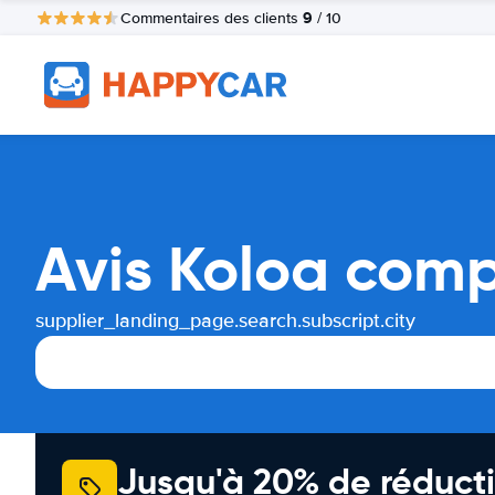
9
Commentaires des clients
/ 10
Avis Koloa comp
supplier_landing_page.search.subscript.city
Jusqu'à 20% de réducti