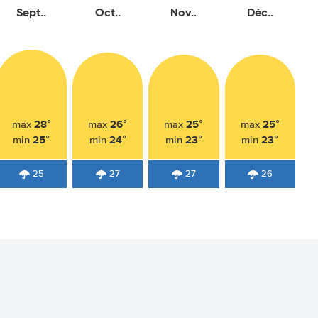
Sept..
Oct..
Nov..
Déc..
28°
26°
25°
25°
max
max
max
max
25°
24°
23°
23°
min
min
min
min
25
27
27
26