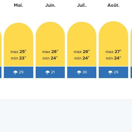
Mai.
Juin.
Juil..
Août.
25°
26°
26°
27°
max
max
max
max
23°
24°
24°
24°
min
min
min
min
29
21
30
29