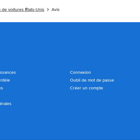
 de voitures États-Unis
Avis
issances
Connexion
entèle
Oubli de mot de passe
es
Créer un compte
érales