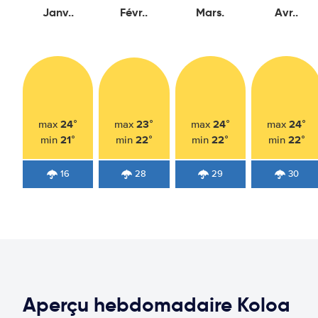
Janv..
Févr..
Mars.
Avr..
24°
23°
24°
24°
max
max
max
max
21°
22°
22°
22°
min
min
min
min
16
28
29
30
Aperçu hebdomadaire Koloa