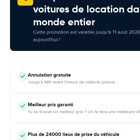
voitures de location da
monde entier
Cette promotion est valable jusqu'à 11 août 2026
aujourd'hui !
Annulation
gratuite
Jusqu'à 48h avant l'heure de collecte prévue
Meilleur prix garanti
Tu as trouvé un meilleur prix ? On te fera une meilleure of
Plus de 24000
lieux de prise du véhicule