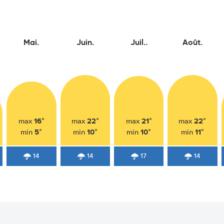
Mai.
Juin.
Juil..
Août.
16°
22°
21°
22°
max
max
max
max
5°
10°
10°
11°
min
min
min
min
14
14
17
14