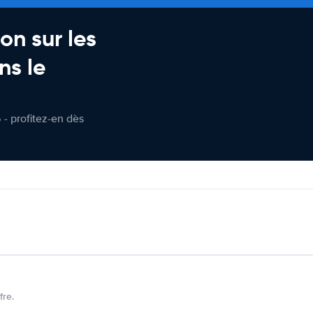
on sur les
ns le
 - profitez-en dès
fre.