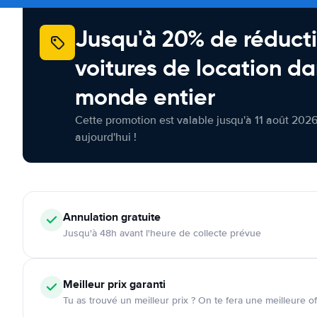
Jusqu'à 20% de réducti
voitures de location da
monde entier
Cette promotion est valable jusqu'à 11 août 2026
aujourd'hui !
Annulation
gratuite
Jusqu'à 48h avant l'heure de collecte prévue
Meilleur prix garanti
Tu as trouvé un meilleur prix ? On te fera une meilleure of