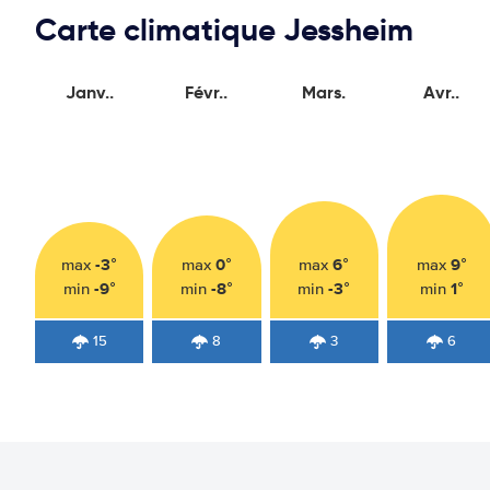
Carte climatique Jessheim
Janv..
Févr..
Mars.
Avr..
-3°
0°
6°
9°
max
max
max
max
-9°
-8°
-3°
1°
min
min
min
min
15
8
3
6