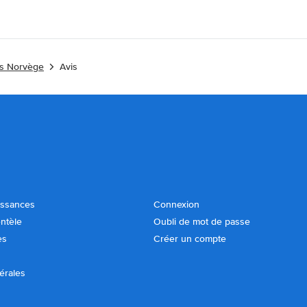
es Norvège
Avis
issances
Connexion
entèle
Oubli de mot de passe
es
Créer un compte
érales