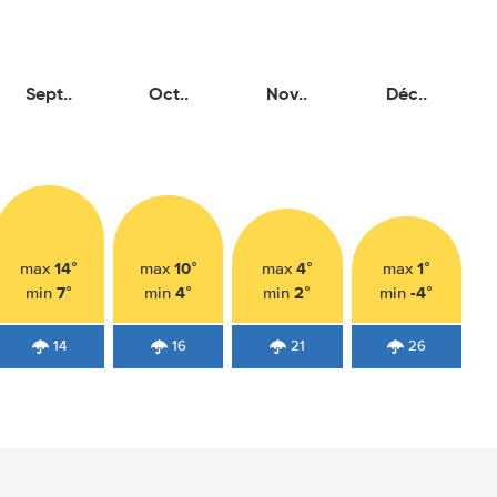
Sept..
Oct..
Nov..
Déc..
14°
10°
4°
1°
max
max
max
max
7°
4°
2°
-4°
min
min
min
min
14
16
21
26