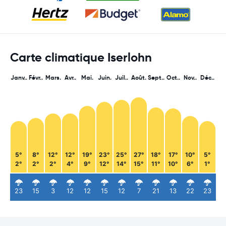
Carte climatique Iserlohn
Janv..
Févr..
Mars.
Avr..
Mai.
Juin.
Juil..
Août.
Sept..
Oct..
Nov..
Déc..
5°
8°
12°
12°
19°
23°
25°
27°
18°
17°
10°
5°
2°
2°
2°
4°
9°
12°
14°
15°
11°
10°
6°
1°
23
15
3
12
12
15
12
7
21
13
22
23