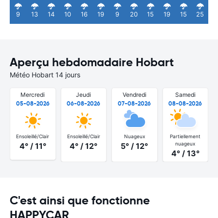
9
13
14
10
16
19
9
20
15
19
15
25
Aperçu hebdomadaire Hobart
Météo Hobart 14 jours
Mercredi
Jeudi
Vendredi
Samedi
05-08-2026
06-08-2026
07-08-2026
08-08-2026
Ensoleillé/Clair
Ensoleillé/Clair
Nuageux
Partiellement
nuageux
4° / 11°
4° / 12°
5° / 12°
4° / 13°
C'est ainsi que fonctionne
HAPPYCAR