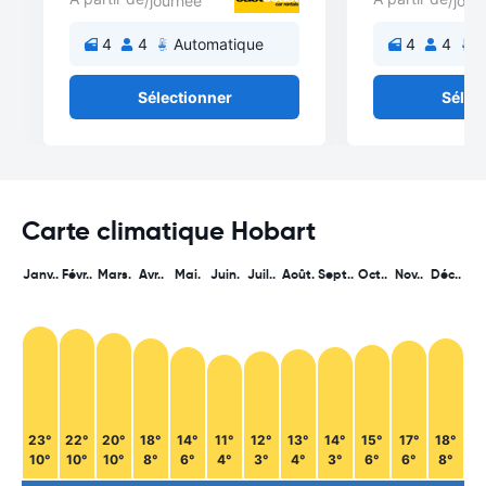
/journée
/jour
4
4
Automatique
4
4
A
Sélectionner
Sélec
Carte climatique Hobart
Janv..
Févr..
Mars.
Avr..
Mai.
Juin.
Juil..
Août.
Sept..
Oct..
Nov..
Déc..
23°
22°
20°
18°
14°
11°
12°
13°
14°
15°
17°
18°
10°
10°
10°
8°
6°
4°
3°
4°
3°
6°
6°
8°