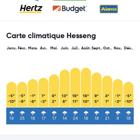
Carte climatique Hesseng
Janv..
Févr..
Mars.
Avr..
Mai.
Juin.
Juil..
Août.
Sept..
Oct..
Nov..
Déc..
-5°
-5°
-1°
1°
6°
13°
16°
16°
9°
4°
-1°
-5°
-10°
-9°
-6°
-3°
2°
8°
11°
10°
5°
1°
-3°
-10°
19
25
18
17
17
14
24
18
18
21
8
18