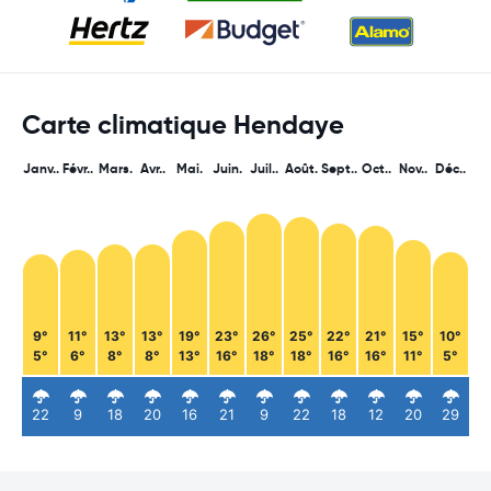
Carte climatique Hendaye
Janv..
Févr..
Mars.
Avr..
Mai.
Juin.
Juil..
Août.
Sept..
Oct..
Nov..
Déc..
9°
11°
13°
13°
19°
23°
26°
25°
22°
21°
15°
10°
5°
6°
8°
8°
13°
16°
18°
18°
16°
16°
11°
5°
22
9
18
20
16
21
9
22
18
12
20
29