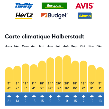
Carte climatique Halberstadt
Janv..
Févr..
Mars.
Avr..
Mai.
Juin.
Juil..
Août.
Sept..
Oct..
Nov..
Déc..
5°
8°
12°
11°
18°
24°
26°
28°
18°
18°
10°
5°
2°
2°
1°
3°
9°
12°
13°
15°
10°
9°
4°
1°
21
13
2
13
15
9
9
9
15
7
12
13