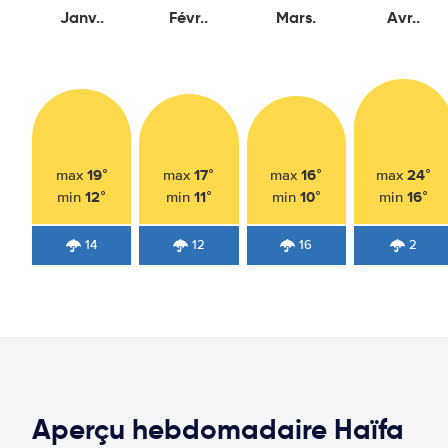
Janv..
Févr..
Mars.
Avr..
19°
17°
16°
24°
max
max
max
max
12°
11°
10°
16°
min
min
min
min
14
12
16
2
Aperçu hebdomadaire Haïfa