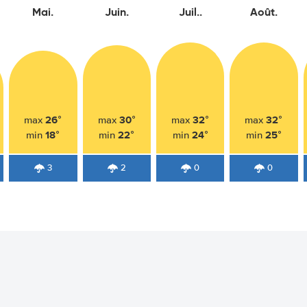
Mai.
Juin.
Juil..
Août.
26°
30°
32°
32°
max
max
max
max
18°
22°
24°
25°
min
min
min
min
3
2
0
0