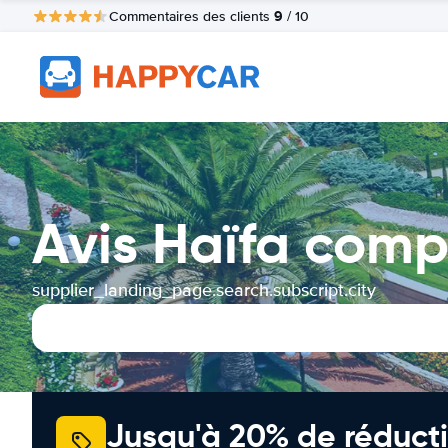
9
Commentaires des clients
/ 10
Avis Haïfa comp
supplier_landing_page.search.subscript.city
Jusqu'à 20% de réducti