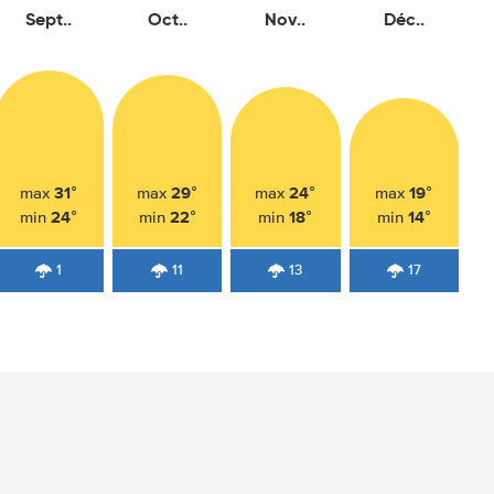
Sept..
Oct..
Nov..
Déc..
31°
29°
24°
19°
max
max
max
max
24°
22°
18°
14°
min
min
min
min
1
11
13
17