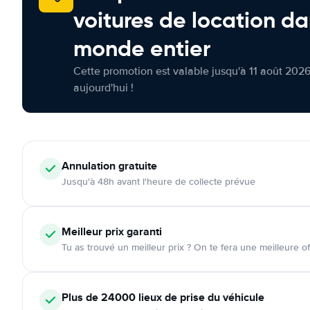
voitures de location da
monde entier
Cette promotion est valable jusqu'à 11 août 2026
aujourd'hui !
Annulation
gratuite
Jusqu'à 48h avant l'heure de collecte prévue
Meilleur prix garanti
Tu as trouvé un meilleur prix ? On te fera une meilleure of
Plus de 24000
lieux de prise du véhicule