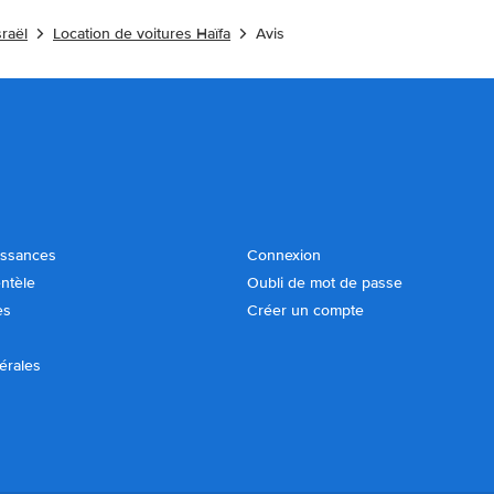
sraël
Location de voitures Haïfa
Avis
issances
Connexion
entèle
Oubli de mot de passe
es
Créer un compte
érales