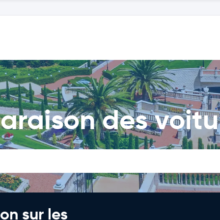
araison des voitu
on sur les