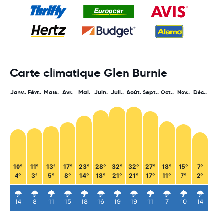
Carte climatique Glen Burnie
Janv..
Févr..
Mars.
Avr..
Mai.
Juin.
Juil..
Août.
Sept..
Oct..
Nov..
Déc..
10°
11°
13°
17°
23°
28°
32°
32°
27°
18°
15°
7°
4°
3°
5°
8°
14°
18°
21°
21°
17°
11°
7°
2°
14
8
11
15
18
16
19
19
11
7
10
14