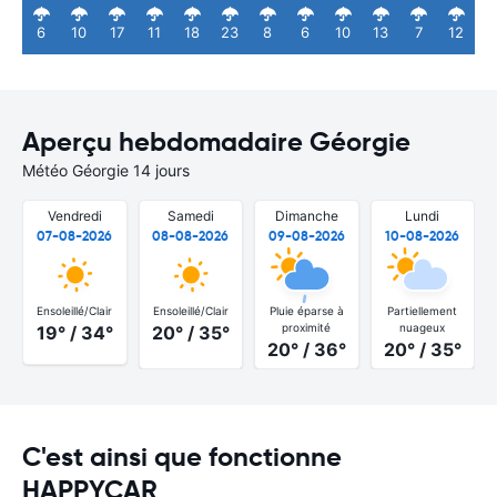
6
10
17
11
18
23
8
6
10
13
7
12
Aperçu hebdomadaire Géorgie
Météo Géorgie 14 jours
Vendredi
Samedi
Dimanche
Lundi
07-08-2026
08-08-2026
09-08-2026
10-08-2026
Ensoleillé/Clair
Ensoleillé/Clair
Pluie éparse à
Partiellement
proximité
nuageux
19° / 34°
20° / 35°
20° / 36°
20° / 35°
C'est ainsi que fonctionne
HAPPYCAR