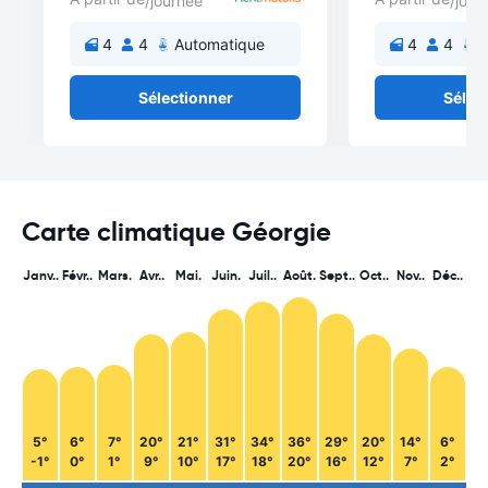
/journée
/jour
4
4
Automatique
4
4
A
Sélectionner
Sélec
Carte climatique Géorgie
Janv..
Févr..
Mars.
Avr..
Mai.
Juin.
Juil..
Août.
Sept..
Oct..
Nov..
Déc..
5°
6°
7°
20°
21°
31°
34°
36°
29°
20°
14°
6°
-1°
0°
1°
9°
10°
17°
18°
20°
16°
12°
7°
2°