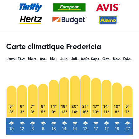
Carte climatique Fredericia
Janv..
Févr..
Mars.
Avr..
Mai.
Juin.
Juil..
Août.
Sept..
Oct..
Nov..
Déc..
5°
6°
7°
8°
14°
18°
20°
21°
17°
14°
10°
5°
3°
3°
3°
5°
9°
13°
14°
16°
13°
11°
8°
1°
19
12
3
9
18
14
14
12
17
17
18
27