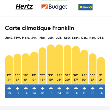
Carte climatique Franklin
Janv..
Févr..
Mars.
Avr..
Mai.
Juin.
Juil..
Août.
Sept..
Oct..
Nov..
Déc..
12°
15°
16°
19°
27°
33°
33°
32°
30°
23°
16°
9°
4°
6°
6°
9°
15°
19°
21°
20°
17°
10°
6°
2°
18
11
14
14
18
16
24
16
14
6
13
14