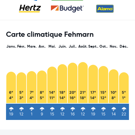
Carte climatique Fehmarn
Janv..
Févr..
Mars.
Avr..
Mai.
Juin.
Juil..
Août.
Sept..
Oct..
Nov..
Déc..
6°
5°
7°
8°
14°
18°
20°
21°
17°
15°
10°
5°
4°
3°
4°
5°
11°
14°
16°
18°
14°
12°
8°
1°
19
12
1
9
15
12
16
12
19
15
14
22