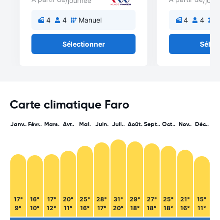
/journée
/jour
4
4
Manuel
4
4
M
Sélectionner
Sélec
Carte climatique Faro
Janv..
Févr..
Mars.
Avr..
Mai.
Juin.
Juil..
Août.
Sept..
Oct..
Nov..
Déc..
17°
16°
17°
20°
25°
28°
31°
29°
27°
25°
21°
15°
9°
10°
12°
11°
16°
17°
20°
18°
18°
18°
16°
11°