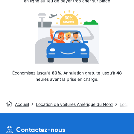
en ligne au lieu de payer trop cher sur place
Économisez jusqu'à
60%
. Annulation gratuite jusqu'à
48
heures avant la prise en charge.
Accueil
Location de voitures Amérique du Nord
Locatio
Contactez-nous