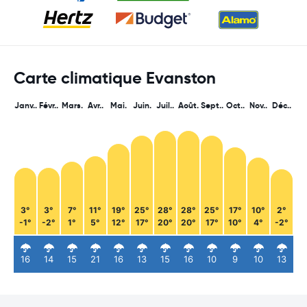
Carte climatique Evanston
Janv..
Févr..
Mars.
Avr..
Mai.
Juin.
Juil..
Août.
Sept..
Oct..
Nov..
Déc..
3°
3°
7°
11°
19°
25°
28°
28°
25°
17°
10°
2°
-1°
-2°
1°
5°
12°
17°
20°
20°
17°
10°
4°
-2°
16
14
15
21
16
13
15
16
10
9
10
13