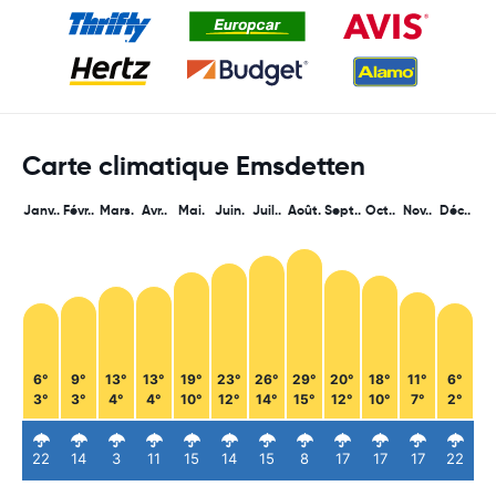
Carte climatique Emsdetten
Janv..
Févr..
Mars.
Avr..
Mai.
Juin.
Juil..
Août.
Sept..
Oct..
Nov..
Déc..
6°
9°
13°
13°
19°
23°
26°
29°
20°
18°
11°
6°
3°
3°
4°
4°
10°
12°
14°
15°
12°
10°
7°
2°
22
14
3
11
15
14
15
8
17
17
17
22