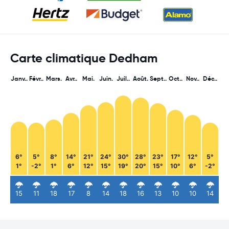
Carte climatique Dedham
Janv..
Févr..
Mars.
Avr..
Mai.
Juin.
Juil..
Août.
Sept..
Oct..
Nov..
Déc..
6°
5°
8°
14°
21°
24°
30°
28°
23°
17°
12°
5°
1°
-2°
1°
6°
12°
15°
19°
20°
15°
10°
6°
-2°
15
11
18
17
8
14
18
16
13
10
10
14